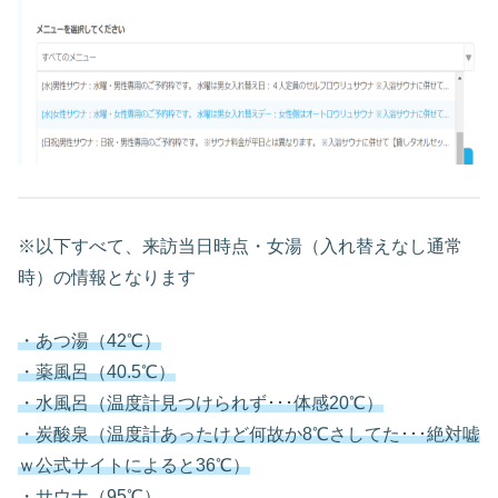
※以下すべて、来訪当日時点・女湯（入れ替えなし通常
時）の情報となります
・あつ湯（42℃）
・薬風呂（40.5℃）
・水風呂（温度計見つけられず･･･体感20℃）
・炭酸泉（温度計あったけど
何故か
8℃さしてた･･･絶対嘘
ｗ公式サイトによると36℃）
・サウナ（95℃）