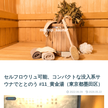
milytrip_sauna*
セルフロウリュ可能、コンパクトな没入系サ
ウナでととのう #11_黄金湯（東京都墨田区）
2022.06.09
2026.05.22
サウナ