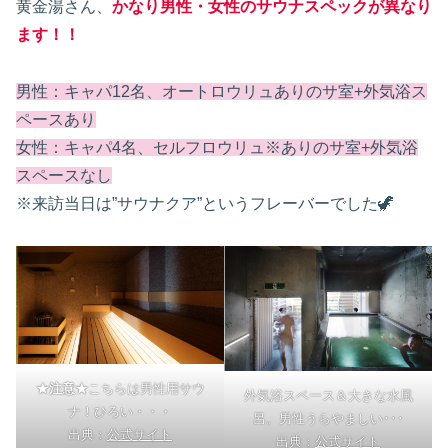
黄金湯さん、
かなり男性・女性のサウナスペックが異なり
ます！！
男性：キャパ12名、オートロウリュありのサ室+外気浴ス
ペースあり
女性：キャパ4名、セルフロウリュ※ありのサ室+外気浴
スペースなし
※来訪当日は”サウナクア”というフレーバーでした🦖
★注意★
こちらは男性用サウ
外気浴スペース＆大きな水風
ナ！ひろい・・・
呂。男性うらやましい･･･
出典：
公式サイト
出典：
公式サイト