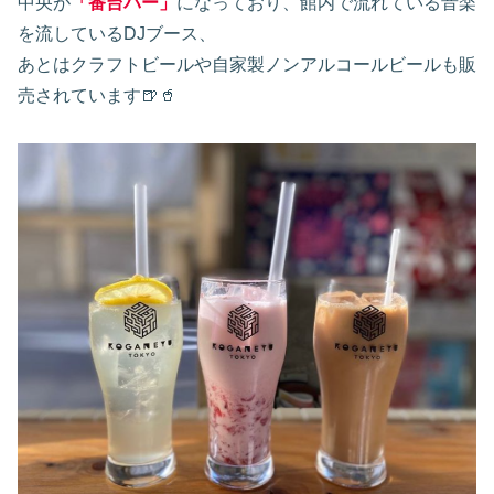
中央が
「番台バー」
になっており、館内で流れている音楽
を流しているDJブース、
あとはクラフトビールや自家製ノンアルコールビールも販
売されています🍺🥤