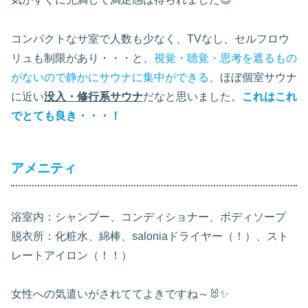
コンパクトなサ室で人数も少なく、TVなし、セルフロウ
リュも制限があり・・・と、
視覚・聴覚・思考を遮るもの
がないので静かにサウナに集中ができる
、ほぼ個室サウナ
に近い
没入・修行系サウナ
だなと思いました。
これはこれ
でとても良き・・・！
アメニティ
浴室内：シャンプー、コンディショナー、ボディソープ
脱衣所：化粧水、綿棒、saloniaドライヤー（！）、スト
レートアイロン（！！）
女性への気遣いがされててよきですね～🐰✨