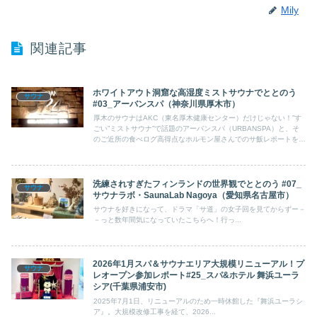
Mily
関連記事
ホワイトアウト洞窟な高湿度ミストサウナでととのう
サウナ
#03_アーバンスパ（神奈川県厚木市）
厚木のサウナはAKC（東名厚木健康センター）だけじゃない！”す
ごい”ミストサウナ”で話題のアーバンスパ（URBANSPA）と、そ
のご近所の食べログ高得点なホルモン屋さんでのサ飯レポートをお
届けします。
洗練されすぎたフィンランドの世界観でととのう #07_
サウナ
サウナラボ・SaunaLab Nagoya（愛知県名古屋市）
サウナを好きになって、ドラマ「サ道」の女子回を見てからずー－
－っと数年間気になっていたこちらへ！行っ...
2026年1月スパ＆サウナエリア大規模リニューアル！プ
サウナ
レオープン参加レポート#25_スパ&ホテル 舞浜ユーラ
シア(千葉県浦安市)
2025年7月1日、リニューアルのため一時休館した『舞浜ユーラシ
ア』。大規模改修工事を経て、2026...