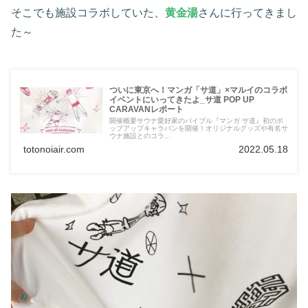
そこでも施設コラボしていた、
黄金湯
さんに行ってきまし
た～
ついに東京へ！マンガ「サ道」×マルイのコラボ
イベントにいってきたよ_サ道 POP UP
CARAVANレポート
開催概要サウナ愛好家のバイブル『マンガ サ道』初のポ
ップアップキャラバンを開催！オリジナルグッズや有名サ
ウナ施設とのコラ...
totonoiair.com
2022.05.18