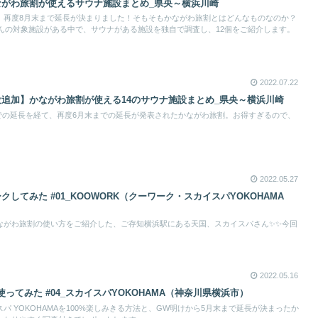
ながわ旅割が使えるサウナ施設まとめ_県央～横浜川崎
。再度8月末まで延長が決まりました！そもそもかながわ旅割とはどんなものなのか？
さんの対象施設がある中で、サウナがある施設を独自で調査し、12個をご紹介します。
2022.07.22
設追加】かながわ旅割が使える14のサウナ施設まとめ_県央～横浜川崎
までの延長を経て、再度6月末までの延長が発表されたかながわ旅割。お得すぎるので、
2022.05.27
してみた #01_KOOWORK（クーワーク・スカイスパYOKOHAMA
ながわ旅割の使い方をご紹介した、ご存知横浜駅にある天国、スカイスパさん✨✨今回
2022.05.16
ってみた #04_スカイスパYOKOHAMA（神奈川県横浜市）
パ YOKOHAMAを100%楽しみきる方法と、GW明けから5月末まで延長が決まったか