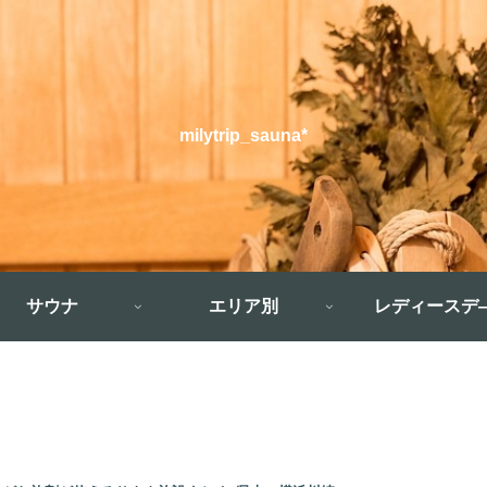
milytrip_sauna*
サウナ
エリア別
レディースデ