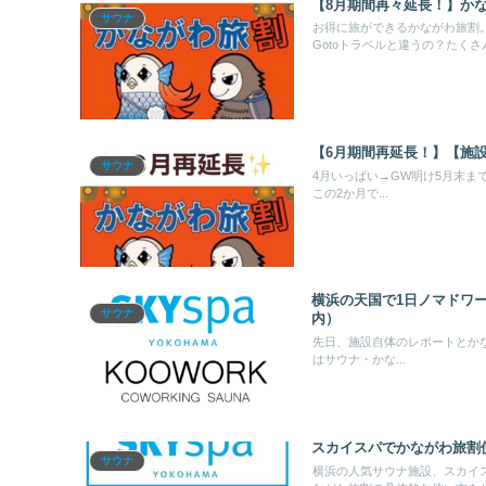
【8月期間再々延長！】か
サウナ
お得に旅ができるかながわ旅割
Gotoトラベルと違うの？たく
【6月期間再延長！】【施
サウナ
4月いっぱい→GW明け5月末
この2か月で...
横浜の天国で1日ノマドワーク
サウナ
内）
先日、施設自体のレポートとか
はサウナ・かな...
スカイスパでかながわ旅割使
サウナ
横浜の人気サウナ施設、スカイス