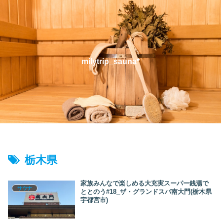
milytrip_sauna*
栃木県
家族みんなで楽しめる大充実スーパー銭湯で
サウナ
ととのう#18_ザ・グランドスパ南大門(栃木県
宇都宮市)