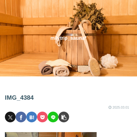
milytrip_sauna*
IMG_4384
2025.03.01