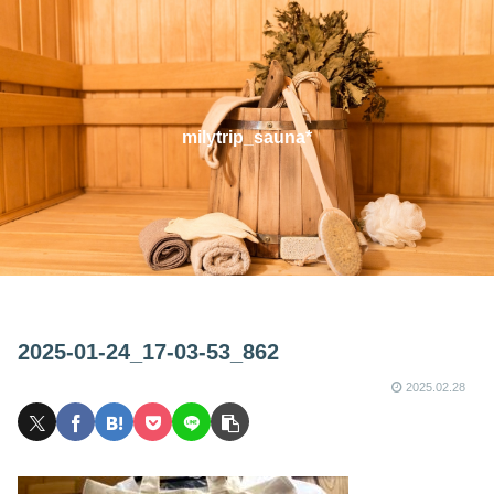
milytrip_sauna*
2025-01-24_17-03-53_862
2025.02.28