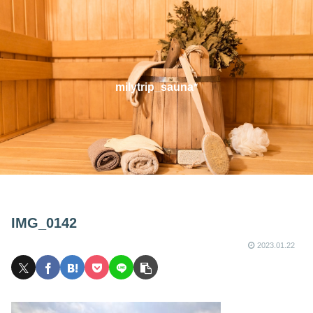
milytrip_sauna*
IMG_0142
2023.01.22