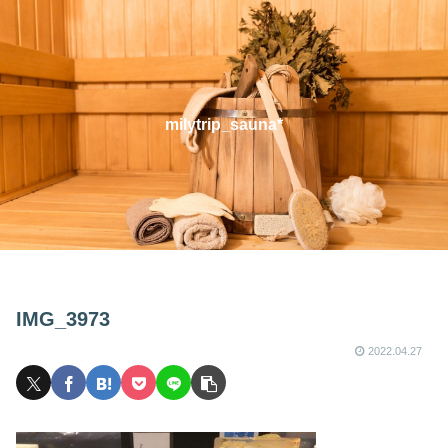
milytrip_sauna*
IMG_3973
2022.04.27