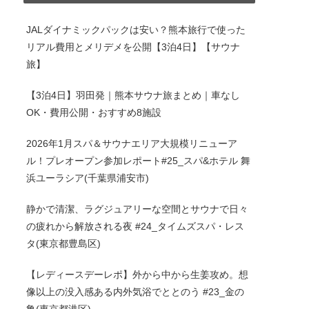
JALダイナミックパックは安い？熊本旅行で使った
リアル費用とメリデメを公開【3泊4日】【サウナ
旅】
【3泊4日】羽田発｜熊本サウナ旅まとめ｜車なし
OK・費用公開・おすすめ8施設
2026年1月スパ＆サウナエリア大規模リニューア
ル！プレオープン参加レポート#25_スパ&ホテル 舞
浜ユーラシア(千葉県浦安市)
静かで清潔、ラグジュアリーな空間とサウナで日々
の疲れから解放される夜 #24_タイムズスパ・レス
タ(東京都豊島区)
【レディースデーレポ】外から中から生姜攻め。想
像以上の没入感ある内外気浴でととのう #23_金の
亀(東京都港区)