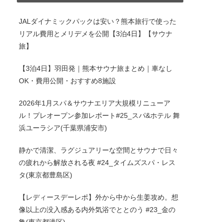
JALダイナミックパックは安い？熊本旅行で使った
リアル費用とメリデメを公開【3泊4日】【サウナ
旅】
【3泊4日】羽田発｜熊本サウナ旅まとめ｜車なし
OK・費用公開・おすすめ8施設
2026年1月スパ＆サウナエリア大規模リニューア
ル！プレオープン参加レポート#25_スパ&ホテル 舞
浜ユーラシア(千葉県浦安市)
静かで清潔、ラグジュアリーな空間とサウナで日々
の疲れから解放される夜 #24_タイムズスパ・レス
タ(東京都豊島区)
【レディースデーレポ】外から中から生姜攻め。想
像以上の没入感ある内外気浴でととのう #23_金の
亀(東京都港区)