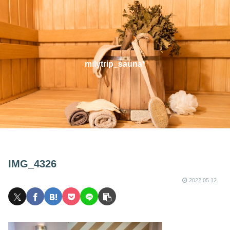
milytrip_sauna*
IMG_4326
2022.05.12