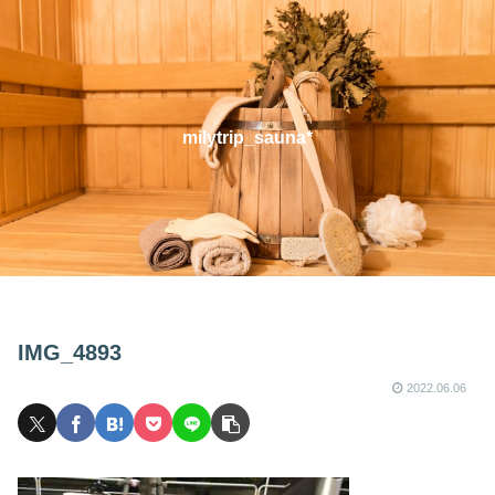
milytrip_sauna*
IMG_4893
2022.06.06