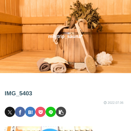
milytrip_sauna*
IMG_5403
2022.07.06