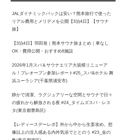
JALダイナミックパックは安い？熊本旅行で使った
リアル費用とメリデメを公開【3泊4日】【サウナ
旅】
【3泊4日】羽田発｜熊本サウナ旅まとめ｜車なし
OK・費用公開・おすすめ8施設
2026年1月スパ＆サウナエリア大規模リニューア
ル！プレオープン参加レポート#25_スパ&ホテル 舞
浜ユーラシア(千葉県浦安市)
静かで清潔、ラグジュアリーな空間とサウナで日々
の疲れから解放される夜 #24_タイムズスパ・レス
タ(東京都豊島区)
【レディースデーレポ】外から中から生姜攻め。想
像以上の没入感ある内外気浴でととのう #23_金の
亀(東京都港区)