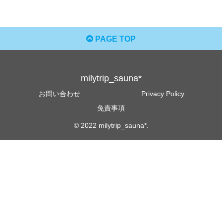
PAGE TOP
milytrip_sauna*
お問い合わせ
Privacy Policy
免責事項
© 2022 milytrip_sauna*.