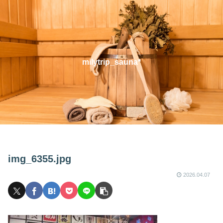
milytrip_sauna*
img_6355.jpg
2026.04.07