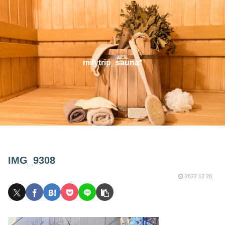
milytrip_sauna*
IMG_9308
2022.12.20