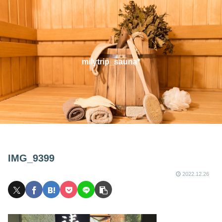
milytrip_sauna*
IMG_9399
2022.12.26