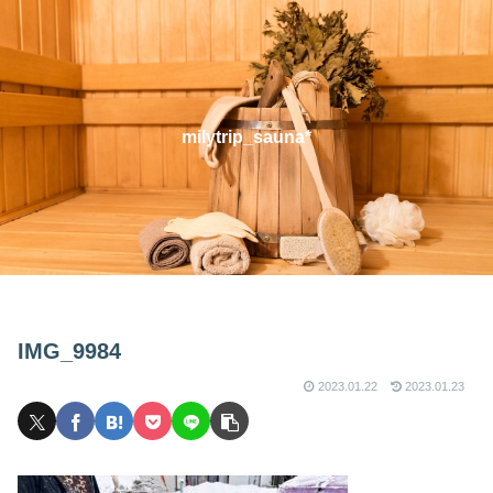
milytrip_sauna*
IMG_9984
2023.01.22
2023.01.23