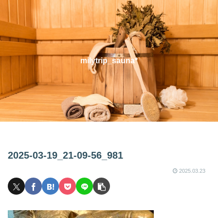
milytrip_sauna*
2025-03-19_21-09-56_981
2025.03.23