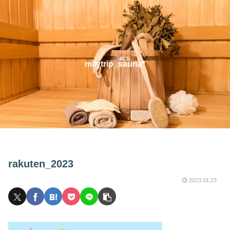
milytrip_sauna*
rakuten_2023
2023.01.23